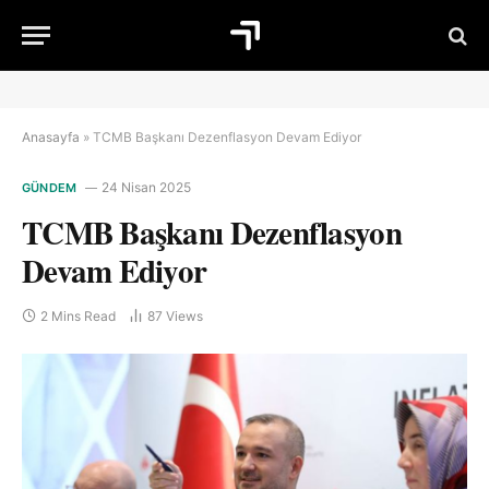
Anasayfa
»
TCMB Başkanı Dezenflasyon Devam Ediyor
24 Nisan 2025
GÜNDEM
TCMB Başkanı Dezenflasyon
Devam Ediyor
2 Mins Read
87
Views