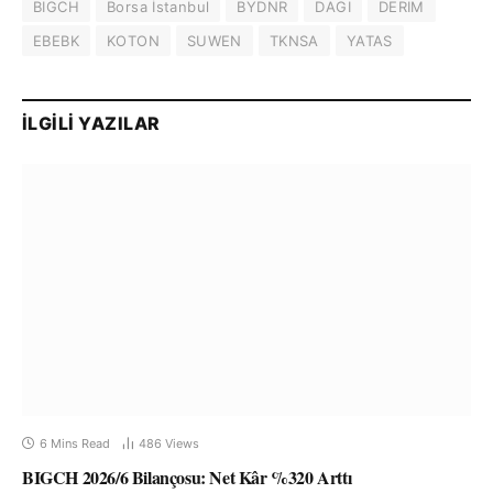
BIGCH
Borsa İstanbul
BYDNR
DAGI
DERIM
EBEBK
KOTON
SUWEN
TKNSA
YATAS
İLGILI YAZILAR
6 Mins Read
486
Views
BIGCH 2026/6 Bilançosu: Net Kâr %320 Arttı