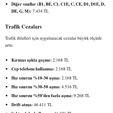
Diğer sınıflar (B1, BE, C1, C1E, C, CE, D1, D1E, D,
DE, G, M):
7.434 TL
Trafik Cezaları
Trafik ihlalleri için uygulanacak cezalar büyük ölçüde
arttı:
Kırmızı ışıkta geçme:
2.168 TL
Cep telefonu kullanma:
2.168 TL
Hız sınırını %10-30 aşma:
2.168 TL
Hız sınırını %30-50 aşma:
4.516 TL
Hız sınırını %50’den fazla aşma:
9.268 TL
Drift atma:
46.411 TL