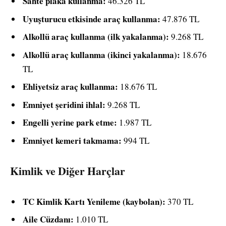
Sahte plaka kullanma:
46.326 TL
Uyuşturucu etkisinde araç kullanma:
47.876 TL
Alkollü araç kullanma (ilk yakalanma):
9.268 TL
Alkollü araç kullanma (ikinci yakalanma):
18.676
TL
Ehliyetsiz araç kullanma:
18.676 TL
Emniyet şeridini ihlal:
9.268 TL
Engelli yerine park etme:
1.987 TL
Emniyet kemeri takmama:
994 TL
Kimlik ve Diğer Harçlar
TC Kimlik Kartı Yenileme (kaybolan):
370 TL
Aile Cüzdanı:
1.010 TL