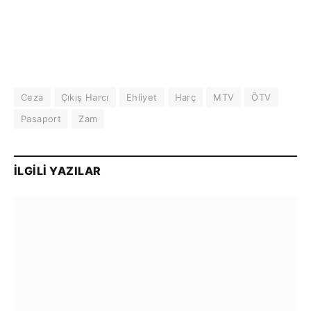
Ceza
Çıkış Harcı
Ehliyet
Harç
MTV
ÖTV
Pasaport
Zam
İLGILI YAZILAR