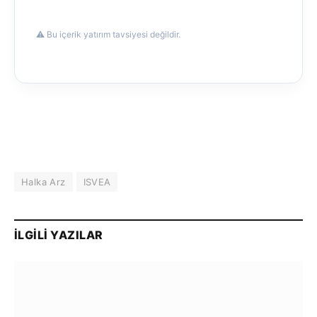
⚠️ Bu içerik yatırım tavsiyesi değildir.
Halka Arz
ISVEA
İLGILI YAZILAR