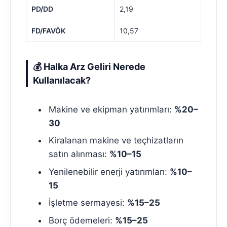
PD/DD
2,19
FD/FAVÖK
10,57
💰 Halka Arz Geliri Nerede
Kullanılacak?
Makine ve ekipman yatırımları:
%20–
30
Kiralanan makine ve teçhizatların
satın alınması:
%10–15
Yenilenebilir enerji yatırımları:
%10–
15
İşletme sermayesi:
%15–25
Borç ödemeleri:
%15–25