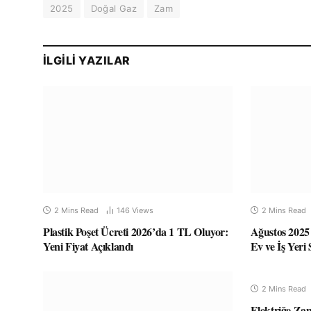
2025
Doğal Gaz
Zam
İLGILI YAZILAR
2 Mins Read
146
Views
2 Mins Read
Plastik Poşet Ücreti 2026’da 1 TL Oluyor:
Ağustos 2025 
Yeni Fiyat Açıklandı
Ev ve İş Yeri
2 Mins Read
Elektriğe Za