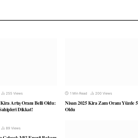
255
Views
1 Min Read
200
Views
Kira Artış Oranı Belli Oldu:
Nisan 2025 Kira Zam Oranı Yüzde 5
 Sahipleri Dikkat!
Oldu
89
Views
m Gelecek Mi? Enerji Bakanı