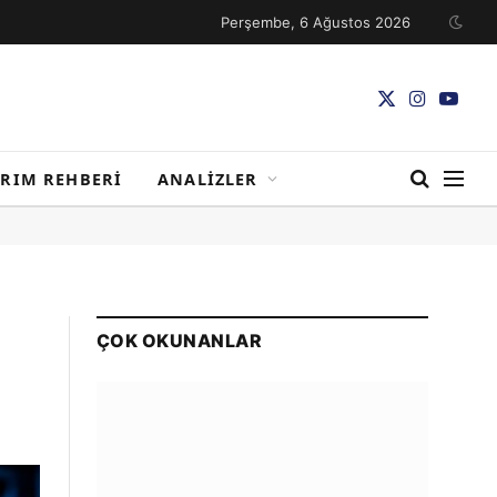
Perşembe, 6 Ağustos 2026
X
Instagram
YouTu
(Twitter)
IRIM REHBERI
ANALIZLER
ÇOK OKUNANLAR