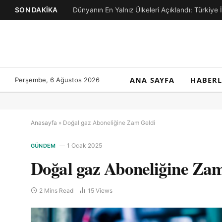
SON DAKIKA
Dünyanın En Yalnız Ülkeleri Açıklandı: Türkiye 
ANA SAYFA
HABERL
Perşembe, 6 Ağustos 2026
Anasayfa
»
Doğal gaz Aboneliğine Zam Geldi
1 Ocak 2025
GÜNDEM
Doğal gaz Aboneliğine Za
2 Mins Read
15
Views