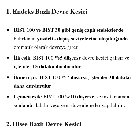
1. Endeks Bazlı Devre Kesici
BIST 100 ve BIST 30 gibi geniş çaplı endekslerde
yüzdelik düşüş seviyelerine ulaşıldığında
belirlenen
otomatik olarak devreye girer.
İlk eşik
%5 düşerse
: BIST 100
devre kesici çalışır ve
15 dakika durdurulur
işlemler
.
İkinci eşik
%7 düşerse
30 dakika
: BIST 100
, işlemler
daha durdurulur
.
Üçüncü eşik
%10 düşerse
: BIST 100
, seans tamamen
sonlandırılabilir veya yeni düzenlemeler yapılabilir.
2. Hisse Bazlı Devre Kesici