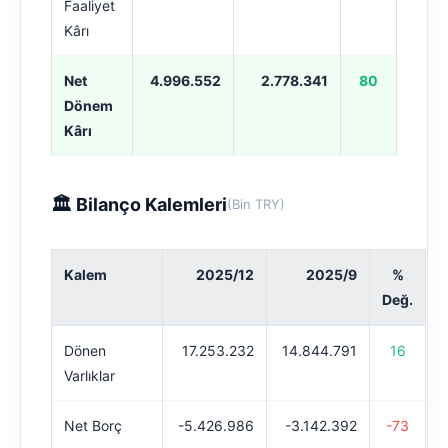
Faaliyet
Kârı
Net
4.996.552
2.778.341
80
Dönem
Kârı
🏛️ Bilanço Kalemleri
(Bin TRY)
Kalem
2025/12
2025/9
%
Değ.
Dönen
17.253.232
14.844.791
16
Varlıklar
Net Borç
-5.426.986
-3.142.392
-73