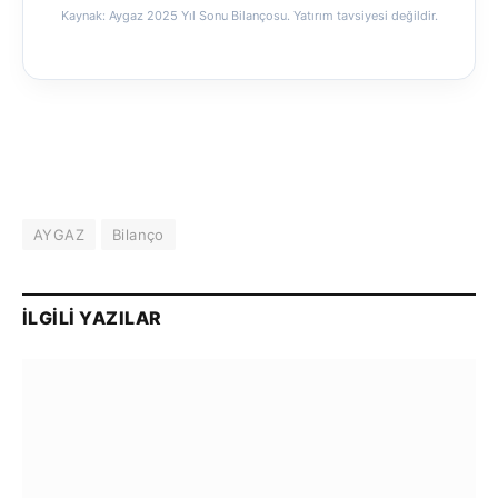
Kaynak: Aygaz 2025 Yıl Sonu Bilançosu. Yatırım tavsiyesi değildir.
AYGAZ
Bilanço
İLGILI YAZILAR