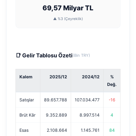
69,57 Milyar TL
▲ %3 (Çeyreklik)
📑 Gelir Tablosu Özeti
(Bin TRY)
Kalem
2025/12
2024/12
%
Değ.
Satışlar
89.657.788
107.034.477
-16
Brüt Kâr
9.352.889
8.997.514
4
Esas
2.108.664
1.145.761
84