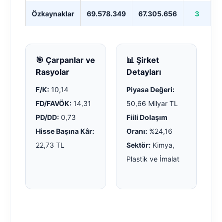
Özkaynaklar
69.578.349
67.305.656
3
🎯 Çarpanlar ve
📊 Şirket
Rasyolar
Detayları
F/K:
10,14
Piyasa Değeri:
FD/FAVÖK:
14,31
50,66 Milyar TL
PD/DD:
0,73
Fiili Dolaşım
Hisse Başına Kâr:
Oranı:
%24,16
22,73 TL
Sektör:
Kimya,
Plastik ve İmalat