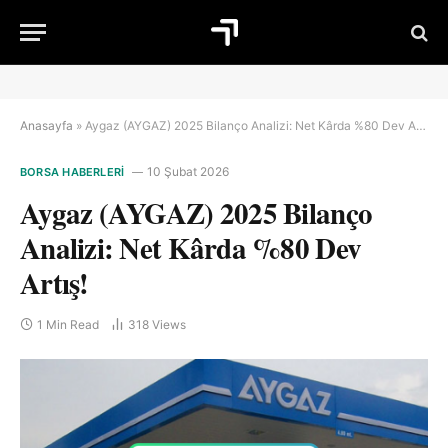
Anasayfa
»
Aygaz (AYGAZ) 2025 Bilanço Analizi: Net Kârda %80 Dev Artış!
10 Şubat 2026
BORSA HABERLERI
Aygaz (AYGAZ) 2025 Bilanço
Analizi: Net Kârda %80 Dev
Artış!
1 Min Read
318
Views