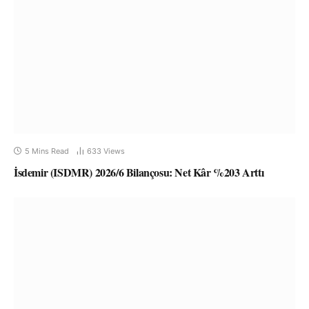
5 Mins Read
633
Views
İsdemir (ISDMR) 2026/6 Bilançosu: Net Kâr %203 Arttı