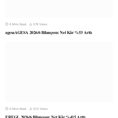
6 Mins Read
578
Views
agesaAGESA 2026/6 Bilançosu: Net Kâr %53 Arttı
6 Mins Read
523
Views
EREGL 2026/6 Bilançosu: Net Kâr %415 Arttı