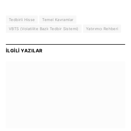
Tedbirli Hisse
Temel Kavramlar
VBTS (Volatilite Bazlı Tedbir Sistemi)
Yatırımcı Rehberi
İLGILI YAZILAR