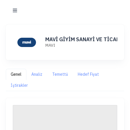
MAVİ GİYİM SANAYİ VE TİCARET A
MAVI
Genel
Analiz
Temettü
Hedef Fiyat
İştirakler